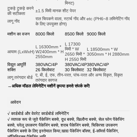
मिनट)
टुकड़े टुकड़े करने
±1.5 मिमी मानक शीट पेपर
की सटीकता
राल चिपकने वाला, स्टार्च गोंद और et
c (PH6~8 लमिनेटिंग गोंद
लागू गोंद
के लिए उपयुक्त होगा)
मशीन का वजन
8000 किलो
8500 किलो
9000 किलो
L 17300
L 16300mm *
मिमी * W
L 18500mm * W
आयाम (LxWxH)
W2400mm * H
2650 मिमी *
3050mm * H 2880mm
2550mm
H 2550 मिमी
विद्युत आपूर्ति
380VAC/4P
380VAC/4P
380VAC/4P
शक्ति
26 किलोवाट
30 किलोवाट
32 किलोवाट
ए, बी, ई, एफ, तीन-परत, पांच-परत और अन्य विकृत, विकृत
लागू तरंगदार बोर्ड
तरंगदार कागज
→
अधिक मॉडल लेमिनेटिंग मशीनें कृपया हमसे संपर्क करें!
आवेदन
√ कार्डबोर्ड और वेवरेट कार्डबोर्ड लमिनेटिंग
√ व्यापक रूप से जूते पैकेजिंग बक्से, दूध बक्से, खिलौना बक्से, सेल फोन पैकेजिंग
बक्से, घरेलू उपकरण पैकेजिंग बक्से, शराब पैकेजिंग बक्से, चिकित्सा उपकरण
पैकेजिंग बक्से के लिए इस्तेमाल किया,खाद्य पैकेजिंग बॉक्स, ई-कॉमर्स पैकेजिंग,
लॉजिस्टिक्स पैकेजिंग आदि
.