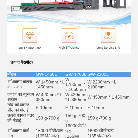
उत्पाद पैरामीटर
मॉडल
GW-1450L
GW-1700L
GW-2200L
W
अधिकतम कागज
W 1450mm * L
W 2200mm * L
1700mm *
का आकार
1450mm
2100mm
L 1650mm
कागज का न्यूनतम
W 420mm * L
W 420mm
W 450mm * L 450mm
आकार
380mm
* L 380mm
नीचे की कागज
F-10mm
F-10mm
F-10mm
शीट की मोटाई
ऊपरी कागज पत्र
150 g-700
150 g-700 g
150 g-700 g
की मोटाई
g
16000
पीसी/
अधिकतम कार्य
16000 पीसी/घंटा
16000
पीसी/घंटा
घंटा
गति
(165M/मिनट)
(165M/मिनट)
(165M/