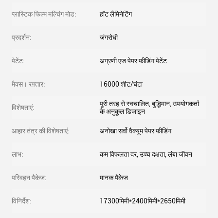
प्लास्टिक फिल्म मल्चिंग मोड:
हॉट लैमिनेटिंग
प्रदर्शन:
जंगरोधी
पेटेंट:
अग्रणी एज पेपर फीडिंग पेटेंट
मैक्स। रफ़्तार:
16000 शीट/घंटा
पूरी तरह से स्वचालित, बुद्धिमान, उपयोगकर्ता
विशेषताएं:
के अनुकूल डिजाइन
आहार तंत्र की विशेषताएं:
अनोखा सर्वो वैक्यूम पेपर फीडिंग
लाभ:
कम विफलता दर, उच्च दक्षता, लंबा जीवन
परिवहन पैकेज:
मानक पैकेज
विनिर्देश:
17300मिमी*2400मिमी*2650मिमी