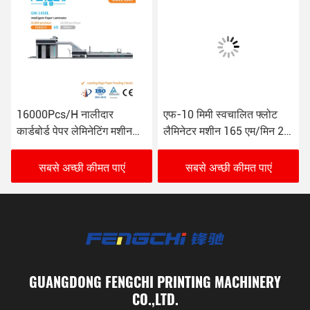
16000Pcs/H नालीदार
एफ-10 मिमी स्वचालित फ्लोट
कार्डबोर्ड पेपर लेमिनेटिंग मशीन
लैमिनेटर मशीन 165 एम/मिन 26
GW-1450L विरोधी जंग
केडब्ल्यू
सबसे अच्छी कीमत पाएं
सबसे अच्छी कीमत पाएं
GUANGDONG FENGCHI PRINTING MACHINERY
CO.,LTD.