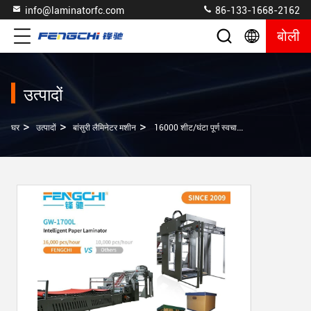
info@laminatorfc.com
86-133-1668-2162
बोली
उत्पादों
>
>
>
घर
उत्पादों
बांसुरी लैमिनेटर मशीन
16000 शीट/घंटा पूर्ण स्वचालित कार्डबोर्ड नालीदार कागज फ्लोट लैमिनेशन मशीन