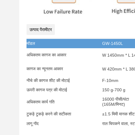
उत्पाद पैरामीटर
मॉडल
GW-1450L
अधिकतम कागज का आकार
W 1450mm * L 
कागज का न्यूनतम आकार
W 420mm * L 3
नीचे की कागज शीट की मोटाई
F-10mm
ऊपरी कागज पत्र की मोटाई
150 g-700 g
16000 पीसी/घंटा
अधिकतम कार्य गति
(165M/मिनट)
टुकड़े टुकड़े करने की सटीकता
±1.5 मिमी मानक शीट
लागू गोंद
राल चिपकने वाला, स्टा