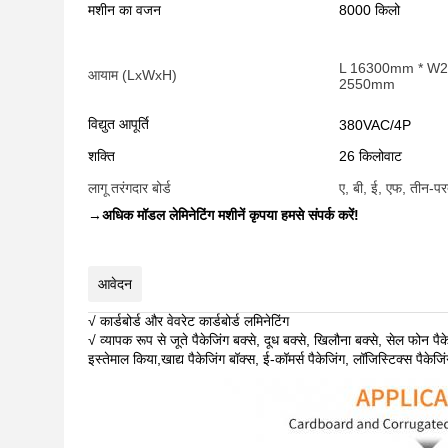
मशीन का वजन
8000 किलो
L 16300mm * W
आयाम (LxWxH)
2550mm
विद्युत आपूर्ति
380VAC/4P
शक्ति
26 किलोवाट
लागू तरंगदार बोर्ड
ए, बी, ई, एफ, तीन-प
→
अधिक मॉडल लेमिनेटिंग मशीनें कृपया हमसे संपर्क करें!
आवेदन
√ कार्डबोर्ड और वेवरेट कार्डबोर्ड लमिनेटिंग
√ व्यापक रूप से जूते पैकेजिंग बक्से, दूध बक्से, खिलौना बक्से, सेल फोन पै
इस्तेमाल किया,खाद्य पैकेजिंग बॉक्स, ई-कॉमर्स पैकेजिंग, लॉजिस्टिक्स पैकेज