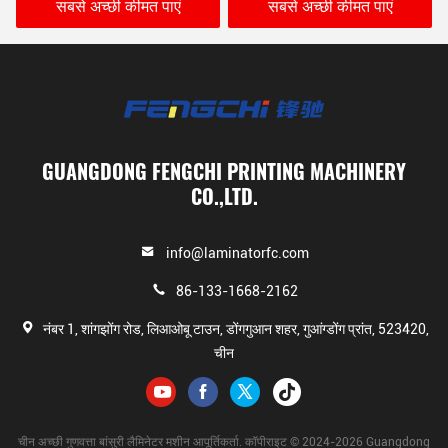
सबसे अच्छी कीमत पाएं
सबसे अच्छी कीमत पाएं
GUANGDONG FENGCHI PRINTING MACHINERY
CO.,LTD.
info@laminatorfc.com
86-133-1668-2162
नंबर 1, शांगझोंग रोड, लिआओबू टाउन, डोंगगुआन शहर, गुआंग्डोंग प्रांत, 523420,
चीन
चीन अच्छी गुणवत्ता बांसुरी लैमिनेटर मशीन आपूर्तिकर्ता. कॉपीराइट © 2024-2026 Guangdong