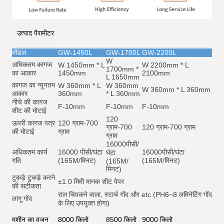
उत्पाद पैरामीटर
मॉडल
GW-1450L
GW-1700L
GW-2200L
W
अधिकतम कागज
W 1450mm * L
W 2200mm * L
1700mm *
का आकार
1450mm
2100mm
L 1650mm
कागज का न्यूनतम
W 360mm * L
W 360mm
W 360mm * L 360mm
आकार
360mm
* L 360mm
नीचे की कागज
F-10mm
F-10mm
F-10mm
शीट की मोटाई
120
ऊपरी कागज पत्र
120 ग्राम-700
ग्राम-700
120 ग्राम-700 ग्राम
की मोटाई
ग्राम
ग्राम
16000
पीसी/
अधिकतम कार्य
16000 पीसी/घंटा
16000
पीसी/घंटा
घंटा
गति
(165M/मिनट)
(165M/मिनट)
(165M/
मिनट)
टुकड़े टुकड़े करने
±1.0 मिमी मानक शीट पेपर
की सटीकता
राल चिपकने वाला, स्टार्च गोंद और et
c (PH6~8 लमिनेटिंग गोंद
लागू गोंद
के लिए उपयुक्त होगा)
मशीन का वजन
8000 किलो
8500 किलो
9000 किलो