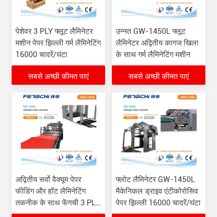
पेशेवर 3 PLY फ्लूट लैमिनेटर
उन्नत GW-1450L फ्लूट
मशीन पेपर झिल्ली गर्म लैमिनेटिंग
लैमिनेटर अद्वितीय कागज खिला
16000 चादरें/घंटा
के साथ गर्म लैमिनेटिंग मशीन
सबसे अच्छी कीमत पाएं
सबसे अच्छी कीमत पाएं
अद्वितीय सर्वो वैक्यूम पेपर
फ्लोट लैमिनेटर GW-1450L
फीडिंग और हॉट लैमिनेटिंग
मैकेनिकल ड्राइव एंटीकोरोसिव
तकनीक के साथ फेंगची 3 PLY
पेपर झिल्ली 16000 चादरें/घंटा
फ्लूट लैमिनेटर